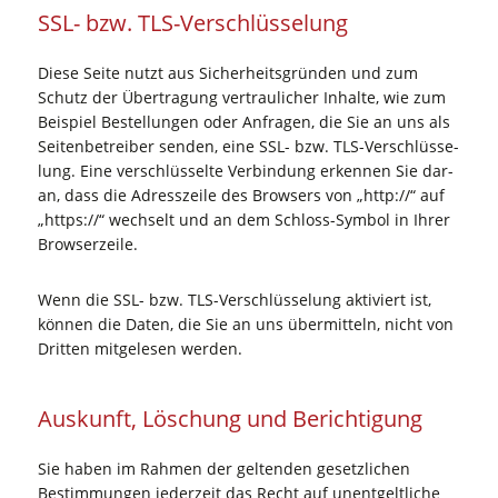
SSL- bzw. TLS-Verschlüsselung
Die­se Sei­te nutzt aus Sicher­heits­grün­den und zum
Schutz der Über­tra­gung ver­trau­li­cher Inhal­te, wie zum
Bei­spiel Bestel­lun­gen oder Anfra­gen, die Sie an uns als
Sei­ten­be­trei­ber sen­den, eine SSL- bzw. TLS-Ver­schlüs­se­
lung. Eine ver­schlüs­sel­te Ver­bin­dung erken­nen Sie dar­
an, dass die Adress­zei­le des Brow­sers von „http://“ auf
„https://“ wech­selt und an dem Schloss-Sym­bol in Ihrer
Browserzeile.
Wenn die SSL- bzw. TLS-Ver­schlüs­se­lung akti­viert ist,
kön­nen die Daten, die Sie an uns über­mit­teln, nicht von
Drit­ten mit­ge­le­sen werden.
Aus­kunft, Löschung und Berichtigung
Sie haben im Rah­men der gel­ten­den gesetz­li­chen
Bestim­mun­gen jeder­zeit das Recht auf unent­gelt­li­che