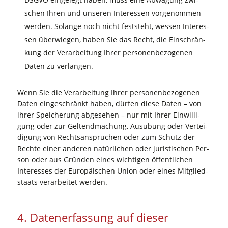
schen Ihren und unse­ren Inter­es­sen vor­ge­nom­men
wer­den. Solan­ge noch nicht fest­steht, wes­sen Inter­es­
sen über­wie­gen, haben Sie das Recht, die Ein­schrän­
kung der Ver­ar­bei­tung Ihrer per­so­nen­be­zo­ge­nen
Daten zu verlangen.
Wenn Sie die Ver­ar­bei­tung Ihrer per­so­nen­be­zo­ge­nen
Daten ein­ge­schränkt haben, dür­fen die­se Daten – von
ihrer Spei­che­rung abge­se­hen – nur mit Ihrer Ein­wil­li­
gung oder zur Gel­tend­ma­chung, Aus­übung oder Ver­tei­
di­gung von Rechts­an­sprü­chen oder zum Schutz der
Rech­te einer ande­ren natür­li­chen oder juris­ti­schen Per­
son oder aus Grün­den eines wich­ti­gen öffent­li­chen
Inter­es­ses der Euro­päi­schen Uni­on oder eines Mit­glied­
staats ver­ar­bei­tet werden.
4. Daten­er­fas­sung auf die­ser