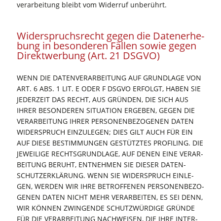
ver­ar­bei­tung bleibt vom Wider­ruf unberührt.
Wider­spruchs­recht gegen die Daten­er­he­
bung in beson­de­ren Fäl­len sowie gegen
Direkt­wer­bung (Art. 21 DSGVO)
WENN DIE DATEN­VER­AR­BEI­TUNG AUF GRUND­LA­GE VON
ART. 6 ABS. 1 LIT. E ODER F DSGVO ERFOLGT, HABEN SIE
JEDER­ZEIT DAS RECHT, AUS GRÜN­DEN, DIE SICH AUS
IHRER BESON­DE­REN SITUA­TI­ON ERGE­BEN, GEGEN DIE
VER­AR­BEI­TUNG IHRER PER­SO­NEN­BE­ZO­GE­NEN DATEN
WIDER­SPRUCH EIN­ZU­LE­GEN; DIES GILT AUCH FÜR EIN
AUF DIE­SE BESTIM­MUN­GEN GESTÜTZ­TES PRO­FIL­ING. DIE
JEWEI­LI­GE RECHTS­GRUND­LA­GE, AUF DENEN EINE VER­AR­
BEI­TUNG BERUHT, ENT­NEH­MEN SIE DIE­SER DATEN­
SCHUTZ­ER­KLÄ­RUNG. WENN SIE WIDER­SPRUCH EIN­LE­
GEN, WER­DEN WIR IHRE BETROF­FE­NEN PER­SO­NEN­BE­ZO­
GE­NEN DATEN NICHT MEHR VER­AR­BEI­TEN, ES SEI DENN,
WIR KÖN­NEN ZWIN­GEN­DE SCHUTZ­WÜR­DI­GE GRÜN­DE
FÜR DIE VER­AR­BEI­TUNG NACH­WEI­SEN, DIE IHRE INTER­