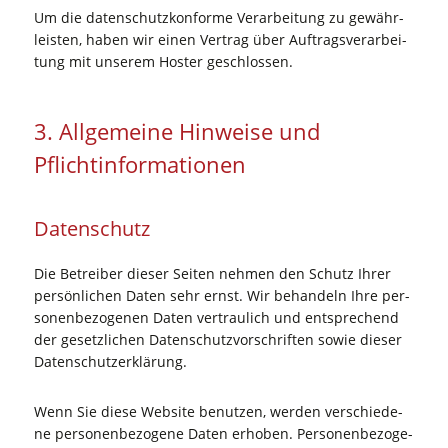
Um die daten­schutz­kon­for­me Ver­ar­bei­tung zu gewähr­
leis­ten, haben wir einen Ver­trag über Auf­trags­ver­ar­bei­
tung mit unse­rem Hos­ter geschlossen.
3. All­ge­mei­ne Hin­wei­se und
Pflichtinformationen
Daten­schutz
Die Betrei­ber die­ser Sei­ten neh­men den Schutz Ihrer
per­sön­li­chen Daten sehr ernst. Wir behan­deln Ihre per­
so­nen­be­zo­ge­nen Daten ver­trau­lich und ent­spre­chend
der gesetz­li­chen Daten­schutz­vor­schrif­ten sowie die­ser
Datenschutzerklärung.
Wenn Sie die­se Web­site benut­zen, wer­den ver­schie­de­
ne per­so­nen­be­zo­ge­ne Daten erho­ben. Per­so­nen­be­zo­ge­