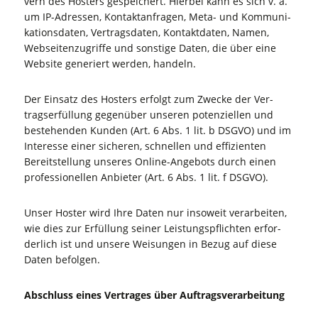
vern des Hos­ters gespei­chert. Hier­bei kann es sich v. a.
um IP-Adres­sen, Kon­takt­an­fra­gen, Meta- und Kom­mu­ni­
ka­ti­ons­da­ten, Ver­trags­da­ten, Kon­takt­da­ten, Namen,
Web­sei­ten­zu­grif­fe und sons­ti­ge Daten, die über eine
Web­site gene­riert wer­den, handeln.
Der Ein­satz des Hos­ters erfolgt zum Zwe­cke der Ver­
trags­er­fül­lung gegen­über unse­ren poten­zi­el­len und
bestehen­den Kun­den (Art. 6 Abs. 1 lit. b DSGVO) und im
Inter­es­se einer siche­ren, schnel­len und effi­zi­en­ten
Bereit­stel­lung unse­res Online-Ange­bots durch einen
pro­fes­sio­nel­len Anbie­ter (Art. 6 Abs. 1 lit. f DSGVO).
Unser Hos­ter wird Ihre Daten nur inso­weit ver­ar­bei­ten,
wie dies zur Erfül­lung sei­ner Leis­tungs­pflich­ten erfor­
der­lich ist und unse­re Wei­sun­gen in Bezug auf die­se
Daten befolgen.
Abschluss eines Ver­tra­ges über Auftragsverarbeitung