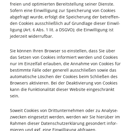
frei­en und opti­mier­ten Bereit­stel­lung sei­ner Diens­te.
Sofern eine Ein­wil­li­gung zur Spei­che­rung von Coo­kies
abge­fragt wur­de, erfolgt die Spei­che­rung der betref­fen­
den Coo­kies aus­schließ­lich auf Grund­la­ge die­ser Ein­wil­
li­gung (Art. 6 Abs. 1 lit. a DSGVO); die Ein­wil­li­gung ist
jeder­zeit widerrufbar.
Sie kön­nen Ihren Brow­ser so ein­stel­len, dass Sie über
das Set­zen von Coo­kies infor­miert wer­den und Coo­kies
nur im Ein­zel­fall erlau­ben, die Annah­me von Coo­kies für
bestimm­te Fäl­le oder gene­rell aus­schlie­ßen sowie das
auto­ma­ti­sche Löschen der Coo­kies beim Schlie­ßen des
Brow­sers akti­vie­ren. Bei der Deak­ti­vie­rung von Coo­kies
kann die Funk­tio­na­li­tät die­ser Web­site ein­ge­schränkt
sein.
Soweit Coo­kies von Dritt­un­ter­neh­men oder zu Ana­ly­se­
zwe­cken ein­ge­setzt wer­den, wer­den wir Sie hier­über im
Rah­men die­ser Daten­schutz­er­klä­rung geson­dert infor­
mie­ren und ggf. eine Ein­wil­li­gung abfragen.