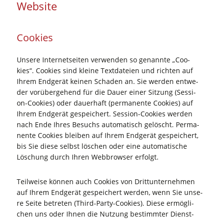
Website
Coo­kies
Unse­re Inter­net­sei­ten ver­wen­den so genann­te „Coo­
kies“. Coo­kies sind klei­ne Text­da­tei­en und rich­ten auf
Ihrem End­ge­rät kei­nen Scha­den an. Sie wer­den ent­we­
der vor­über­ge­hend für die Dau­er einer Sit­zung (Ses­si­
on-Coo­kies) oder dau­er­haft (per­ma­nen­te Coo­kies) auf
Ihrem End­ge­rät gespei­chert. Ses­si­on-Coo­kies wer­den
nach Ende Ihres Besuchs auto­ma­tisch gelöscht. Per­ma­
nen­te Coo­kies blei­ben auf Ihrem End­ge­rät gespei­chert,
bis Sie die­se selbst löschen oder eine auto­ma­ti­sche
Löschung durch Ihren Web­brow­ser erfolgt.
Teil­wei­se kön­nen auch Coo­kies von Dritt­un­ter­neh­men
auf Ihrem End­ge­rät gespei­chert wer­den, wenn Sie unse­
re Sei­te betre­ten (Third-Par­ty-Coo­kies). Die­se ermög­li­
chen uns oder Ihnen die Nut­zung bestimm­ter Dienst­