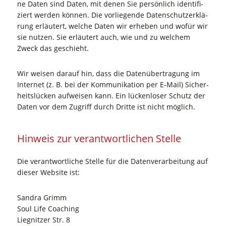
ne Daten sind Daten, mit denen Sie per­sön­lich iden­ti­fi­
ziert wer­den kön­nen. Die vor­lie­gen­de Daten­schutz­er­klä­
rung erläu­tert, wel­che Daten wir erhe­ben und wofür wir
sie nut­zen. Sie erläu­tert auch, wie und zu wel­chem
Zweck das geschieht.
Wir wei­sen dar­auf hin, dass die Daten­über­tra­gung im
Inter­net (z. B. bei der Kom­mu­ni­ka­ti­on per E‑Mail) Sicher­
heits­lü­cken auf­wei­sen kann. Ein lücken­lo­ser Schutz der
Daten vor dem Zugriff durch Drit­te ist nicht möglich.
Hin­weis zur ver­ant­wort­li­chen Stelle
Die ver­ant­wort­li­che Stel­le für die Daten­ver­ar­bei­tung auf
die­ser Web­site ist:
San­dra Grimm
Soul Life Coa­ching
Lie­gnit­zer Str. 8