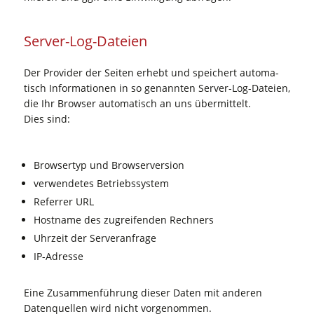
Ser­ver-Log-Datei­en
Der Pro­vi­der der Sei­ten erhebt und spei­chert auto­ma­
tisch Infor­ma­tio­nen in so genann­ten Ser­ver-Log-Datei­en,
die Ihr Brow­ser auto­ma­tisch an uns über­mit­telt.
Dies sind:
Brow­ser­typ und Browserversion
ver­wen­de­tes Betriebssystem
Refer­rer URL
Host­na­me des zugrei­fen­den Rechners
Uhr­zeit der Serveranfrage
IP-Adres­se
Eine Zusam­men­füh­rung die­ser Daten mit ande­ren
Daten­quel­len wird nicht vorgenommen.