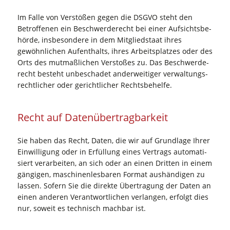
Im Fal­le von Ver­stö­ßen gegen die DSGVO steht den
Betrof­fe­nen ein Beschwer­de­recht bei einer Auf­sichts­be­
hör­de, ins­be­son­de­re in dem Mit­glied­staat ihres
gewöhn­li­chen Auf­ent­halts, ihres Arbeits­plat­zes oder des
Orts des mut­maß­li­chen Ver­sto­ßes zu. Das Beschwer­de­
recht besteht unbe­scha­det ander­wei­ti­ger ver­wal­tungs­
recht­li­cher oder gericht­li­cher Rechtsbehelfe.
Recht auf Datenübertragbarkeit
Sie haben das Recht, Daten, die wir auf Grund­la­ge Ihrer
Ein­wil­li­gung oder in Erfül­lung eines Ver­trags auto­ma­ti­
siert ver­ar­bei­ten, an sich oder an einen Drit­ten in einem
gän­gi­gen, maschi­nen­les­ba­ren For­mat aus­hän­di­gen zu
las­sen. Sofern Sie die direk­te Über­tra­gung der Daten an
einen ande­ren Ver­ant­wort­li­chen ver­lan­gen, erfolgt dies
nur, soweit es tech­nisch mach­bar ist.