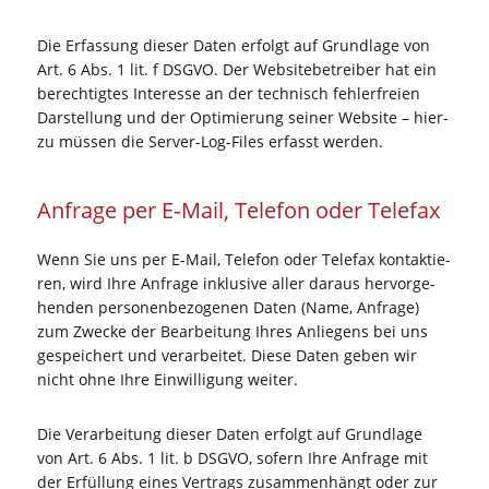
Die Erfas­sung die­ser Daten erfolgt auf Grund­la­ge von
Art. 6 Abs. 1 lit. f DSGVO. Der Web­site­be­trei­ber hat ein
berech­tig­tes Inter­es­se an der tech­nisch feh­ler­frei­en
Dar­stel­lung und der Opti­mie­rung sei­ner Web­site – hier­
zu müs­sen die Ser­ver-Log-Files erfasst werden.
Anfra­ge per E‑Mail, Tele­fon oder Telefax
Wenn Sie uns per E‑Mail, Tele­fon oder Tele­fax kon­tak­tie­
ren, wird Ihre Anfra­ge inklu­si­ve aller dar­aus her­vor­ge­
hen­den per­so­nen­be­zo­ge­nen Daten (Name, Anfra­ge)
zum Zwe­cke der Bear­bei­tung Ihres Anlie­gens bei uns
gespei­chert und ver­ar­bei­tet. Die­se Daten geben wir
nicht ohne Ihre Ein­wil­li­gung weiter.
Die Ver­ar­bei­tung die­ser Daten erfolgt auf Grund­la­ge
von Art. 6 Abs. 1 lit. b DSGVO, sofern Ihre Anfra­ge mit
der Erfül­lung eines Ver­trags zusam­men­hängt oder zur