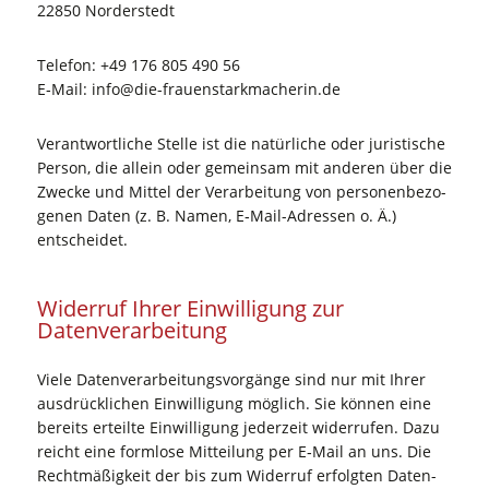
22850 Nor­der­stedt
Tele­fon: +49 176 805 490 56
E‑Mail: info@die-frauenstarkmacherin.de
Ver­ant­wort­li­che Stel­le ist die natür­li­che oder juris­ti­sche
Per­son, die allein oder gemein­sam mit ande­ren über die
Zwe­cke und Mit­tel der Ver­ar­bei­tung von per­so­nen­be­zo­
ge­nen Daten (z. B. Namen, E‑Mail-Adres­sen o. Ä.)
entscheidet.
Wider­ruf Ihrer Ein­wil­li­gung zur
Datenverarbeitung
Vie­le Daten­ver­ar­bei­tungs­vor­gän­ge sind nur mit Ihrer
aus­drück­li­chen Ein­wil­li­gung mög­lich. Sie kön­nen eine
bereits erteil­te Ein­wil­li­gung jeder­zeit wider­ru­fen. Dazu
reicht eine form­lo­se Mit­tei­lung per E‑Mail an uns. Die
Recht­mä­ßig­keit der bis zum Wider­ruf erfolg­ten Daten­