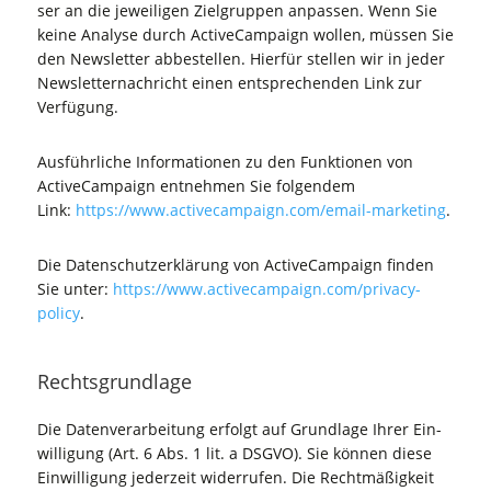
ser an die jewei­li­gen Ziel­grup­pen anpas­sen. Wenn Sie
kei­ne Ana­ly­se durch Active­Cam­paign wol­len, müs­sen Sie
den News­let­ter abbe­stel­len. Hier­für stel­len wir in jeder
News­let­ter­nach­richt einen ent­spre­chen­den Link zur
Verfügung.
Aus­führ­li­che Infor­ma­tio­nen zu den Funk­tio­nen von
Active­Cam­paign ent­neh­men Sie fol­gen­dem
Link:
https://www.activecampaign.com/email-marketing
.
Die Daten­schutz­er­klä­rung von Active­Cam­paign fin­den
Sie unter:
https://www.activecampaign.com/privacy-
policy
.
Rechts­grund­la­ge
Die Daten­ver­ar­bei­tung erfolgt auf Grund­la­ge Ihrer Ein­
wil­li­gung (Art. 6 Abs. 1 lit. a DSGVO). Sie kön­nen die­se
Ein­wil­li­gung jeder­zeit wider­ru­fen. Die Recht­mä­ßig­keit