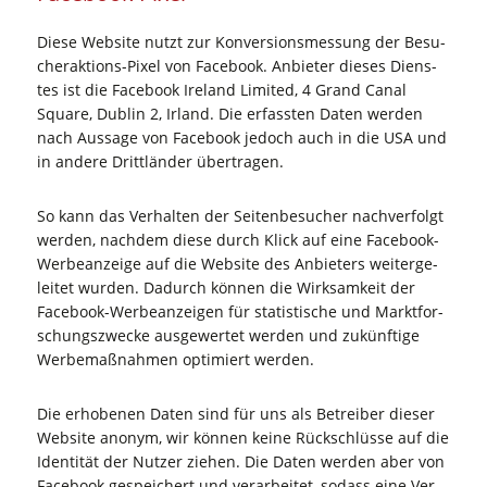
Die­se Web­site nutzt zur Kon­ver­si­ons­mes­sung der Besu­
cher­ak­ti­ons-Pixel von Face­book. Anbie­ter die­ses Diens­
tes ist die Face­book Ire­land Limi­t­ed, 4 Grand Canal
Squa­re, Dub­lin 2, Irland. Die erfass­ten Daten wer­den
nach Aus­sa­ge von Face­book jedoch auch in die USA und
in ande­re Dritt­län­der übertragen.
So kann das Ver­hal­ten der Sei­ten­be­su­cher nach­ver­folgt
wer­den, nach­dem die­se durch Klick auf eine Face­book-
Wer­be­an­zei­ge auf die Web­site des Anbie­ters wei­ter­ge­
lei­tet wur­den. Dadurch kön­nen die Wirk­sam­keit der
Face­book-Wer­be­an­zei­gen für sta­tis­ti­sche und Markt­for­
schungs­zwe­cke aus­ge­wer­tet wer­den und zukünf­ti­ge
Wer­be­maß­nah­men opti­miert werden.
Die erho­be­nen Daten sind für uns als Betrei­ber die­ser
Web­site anonym, wir kön­nen kei­ne Rück­schlüs­se auf die
Iden­ti­tät der Nut­zer zie­hen. Die Daten wer­den aber von
Face­book gespei­chert und ver­ar­bei­tet, sodass eine Ver­