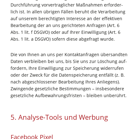
Durch­füh­rung vor­ver­trag­li­cher Maß­nah­men erfor­der­
lich ist. In allen übri­gen Fäl­len beruht die Ver­ar­bei­tung
auf unse­rem berech­tig­ten Inter­es­se an der effek­ti­ven
Bear­bei­tung der an uns gerich­te­ten Anfra­gen (Art. 6
Abs. 1 lit. f DSGVO) oder auf Ihrer Ein­wil­li­gung (Art. 6
Abs. 1 lit. a DSGVO) sofern die­se abge­fragt wurde.
Die von Ihnen an uns per Kon­takt­an­fra­gen über­sand­ten
Daten ver­blei­ben bei uns, bis Sie uns zur Löschung auf­
for­dern, Ihre Ein­wil­li­gung zur Spei­che­rung wider­ru­fen
oder der Zweck für die Daten­spei­che­rung ent­fällt (z. B.
nach abge­schlos­se­ner Bear­bei­tung Ihres Anlie­gens).
Zwin­gen­de gesetz­li­che Bestim­mun­gen – ins­be­son­de­re
gesetz­li­che Auf­be­wah­rungs­fris­ten – blei­ben unberührt.
5. Ana­ly­se-Tools und Werbung
Face­book Pixel