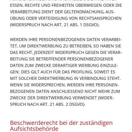
ES­SEN, RECH­TE UND FREI­HEI­TEN ÜBER­WIE­GEN ODER DIE
VER­AR­BEI­TUNG DIENT DER GEL­TEND­MA­CHUNG, AUS­
ÜBUNG ODER VER­TEI­DI­GUNG VON RECHTS­AN­SPRÜ­CHEN
(WIDER­SPRUCH NACH ART. 21 ABS. 1 DSGVO).
WER­DEN IHRE PER­SO­NEN­BE­ZO­GE­NEN DATEN VER­AR­BEI­
TET, UM DIREKT­WER­BUNG ZU BETREI­BEN, SO HABEN SIE
DAS RECHT, JEDER­ZEIT WIDER­SPRUCH GEGEN DIE VER­AR­
BEI­TUNG SIE BETREF­FEN­DER PER­SO­NEN­BE­ZO­GE­NER
DATEN ZUM ZWE­CKE DER­AR­TI­GER WER­BUNG EIN­ZU­LE­
GEN; DIES GILT AUCH FÜR DAS PRO­FIL­ING, SOWEIT ES
MIT SOL­CHER DIREKT­WER­BUNG IN VER­BIN­DUNG STEHT.
WENN SIE WIDER­SPRE­CHEN, WER­DEN IHRE PER­SO­NEN­
BE­ZO­GE­NEN DATEN ANSCHLIES­SEND NICHT MEHR ZUM
ZWE­CKE DER DIREKT­WER­BUNG VER­WEN­DET (WIDER­
SPRUCH NACH ART. 21 ABS. 2 DSGVO).
Beschwer­de­recht bei der zustän­di­gen
Aufsichtsbehörde