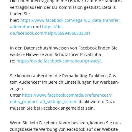
Die Daten­über­tra­gung in die USA wird auf die Stan­dard­
ver­trags­klau­seln der EU-Kom­mis­si­on gestützt. Details
fin­den Sie
hier:
https://www.facebook.com/legal/EU_data_transfer_
addendum
und
https://de-
de.facebook.com/help/566994660333381
.
In den Daten­schutz­hin­wei­sen von Face­book fin­den Sie
wei­te­re Hin­wei­se zum Schutz Ihrer Pri­vat­sphä­
re:
https://de-de.facebook.com/about/privacy/
.
Sie kön­nen außer­dem die Remar­ke­ting-Funk­ti­on „Cus­
tom Audi­en­ces“ im Bereich Ein­stel­lun­gen für Wer­be­an­
zei­gen
unter
https://www.facebook.com/ads/preferences/?
entry_product=ad_settings_screen
deak­ti­vie­ren. Dazu
müs­sen Sie bei Face­book ange­mel­det sein.
Wenn Sie kein Face­book Kon­to besit­zen, kön­nen Sie nut­
zungs­ba­sier­te Wer­bung von Face­book auf der Web­site