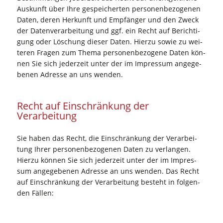
Aus­kunft über Ihre gespei­cher­ten per­so­nen­be­zo­ge­nen
Daten, deren Her­kunft und Emp­fän­ger und den Zweck
der Daten­ver­ar­bei­tung und ggf. ein Recht auf Berich­ti­
gung oder Löschung die­ser Daten. Hier­zu sowie zu wei­
te­ren Fra­gen zum The­ma per­so­nen­be­zo­ge­ne Daten kön­
nen Sie sich jeder­zeit unter der im Impres­sum ange­ge­
be­nen Adres­se an uns wenden.
Recht auf Ein­schrän­kung der
Verarbeitung
Sie haben das Recht, die Ein­schrän­kung der Ver­ar­bei­
tung Ihrer per­so­nen­be­zo­ge­nen Daten zu ver­lan­gen.
Hier­zu kön­nen Sie sich jeder­zeit unter der im Impres­
sum ange­ge­be­nen Adres­se an uns wen­den. Das Recht
auf Ein­schrän­kung der Ver­ar­bei­tung besteht in fol­gen­
den Fällen: