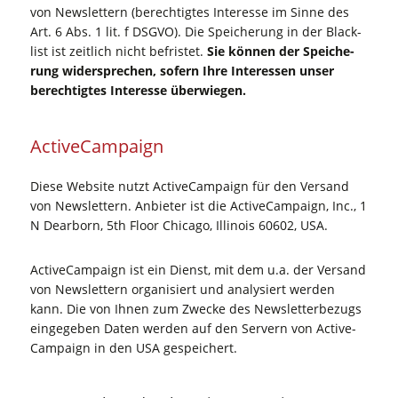
von News­let­tern (berech­tig­tes Inter­es­se im Sin­ne des
Art. 6 Abs. 1 lit. f DSGVO). Die Spei­che­rung in der Black­
list ist zeit­lich nicht befris­tet.
Sie kön­nen der Spei­che­
rung wider­spre­chen, sofern Ihre Inter­es­sen unser
berech­tig­tes Inter­es­se überwiegen.
Active­Cam­paign
Die­se Web­site nutzt Active­Cam­paign für den Ver­sand
von News­let­tern. Anbie­ter ist die Active­Cam­paign, Inc., 1
N Dear­born, 5th Flo­or Chi­ca­go, Illi­nois 60602, USA.
Active­Cam­paign ist ein Dienst, mit dem u.a. der Ver­sand
von News­let­tern orga­ni­siert und ana­ly­siert wer­den
kann. Die von Ihnen zum Zwe­cke des News­let­ter­be­zugs
ein­ge­ge­ben Daten wer­den auf den Ser­vern von Active­
Cam­paign in den USA gespeichert.