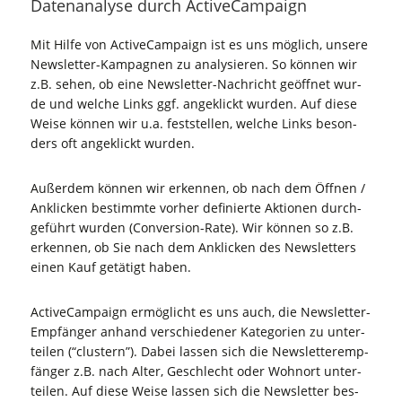
Daten­ana­ly­se durch ActiveCampaign
Mit Hil­fe von Active­Cam­paign ist es uns mög­lich, unse­re
News­let­ter-Kam­pa­gnen zu ana­ly­sie­ren. So kön­nen wir
z.B. sehen, ob eine News­let­ter-Nach­richt geöff­net wur­
de und wel­che Links ggf. ange­klickt wur­den. Auf die­se
Wei­se kön­nen wir u.a. fest­stel­len, wel­che Links beson­
ders oft ange­klickt wurden.
Außer­dem kön­nen wir erken­nen, ob nach dem Öff­nen /
Ankli­cken bestimm­te vor­her defi­nier­te Aktio­nen durch­
ge­führt wur­den (Con­ver­si­on-Rate). Wir kön­nen so z.B.
erken­nen, ob Sie nach dem Ankli­cken des News­let­ters
einen Kauf getä­tigt haben.
Active­Cam­paign ermög­licht es uns auch, die News­let­ter-
Emp­fän­ger anhand ver­schie­de­ner Kate­go­rien zu unter­
tei­len (“clus­tern”). Dabei las­sen sich die News­let­ter­emp­
fän­ger z.B. nach Alter, Geschlecht oder Wohn­ort unter­
tei­len. Auf die­se Wei­se las­sen sich die News­let­ter bes­