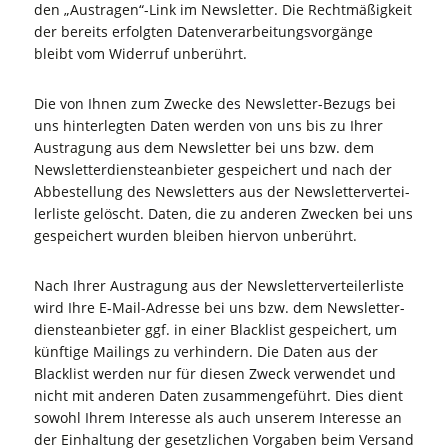
den „Austragen“-Link im News­let­ter. Die Recht­mä­ßig­keit
der bereits erfolg­ten Daten­ver­ar­bei­tungs­vor­gän­ge
bleibt vom Wider­ruf unberührt.
Die von Ihnen zum Zwe­cke des News­let­ter-Bezugs bei
uns hin­ter­leg­ten Daten wer­den von uns bis zu Ihrer
Aus­tra­gung aus dem News­let­ter bei uns bzw. dem
News­let­ter­diens­te­an­bie­ter gespei­chert und nach der
Abbe­stel­lung des News­let­ters aus der News­let­ter­ver­tei­
ler­lis­te gelöscht. Daten, die zu ande­ren Zwe­cken bei uns
gespei­chert wur­den blei­ben hier­von unberührt.
Nach Ihrer Aus­tra­gung aus der News­let­ter­ver­tei­ler­lis­te
wird Ihre E‑Mail-Adres­se bei uns bzw. dem News­let­ter­
diens­te­an­bie­ter ggf. in einer Black­list gespei­chert, um
künf­ti­ge Mai­lings zu ver­hin­dern. Die Daten aus der
Black­list wer­den nur für die­sen Zweck ver­wen­det und
nicht mit ande­ren Daten zusam­men­ge­führt. Dies dient
sowohl Ihrem Inter­es­se als auch unse­rem Inter­es­se an
der Ein­hal­tung der gesetz­li­chen Vor­ga­ben beim Ver­sand