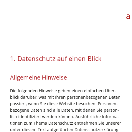
1. Daten­schutz auf einen Blick
All­ge­mei­ne Hinweise
Die fol­gen­den Hin­wei­se geben einen ein­fa­chen Über­
blick dar­über, was mit Ihren per­so­nen­be­zo­ge­nen Daten
pas­siert, wenn Sie die­se Web­site besu­chen. Per­so­nen­
be­zo­ge­ne Daten sind alle Daten, mit denen Sie per­sön­
lich iden­ti­fi­ziert wer­den kön­nen. Aus­führ­li­che Infor­ma­
tio­nen zum The­ma Daten­schutz ent­neh­men Sie unse­rer
unter die­sem Text auf­ge­führ­ten Datenschutzerklärung.