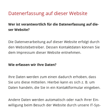
Daten­er­fas­sung auf die­ser Website
Wer ist ver­ant­wort­lich für die Daten­er­fas­sung auf die­
ser Website?
Die Daten­ver­ar­bei­tung auf die­ser Web­site erfolgt durch
den Web­site­be­trei­ber. Des­sen Kon­takt­da­ten kön­nen Sie
dem Impres­sum die­ser Web­site entnehmen.
Wie erfas­sen wir Ihre Daten?
Ihre Daten wer­den zum einen dadurch erho­ben, dass
Sie uns die­se mit­tei­len. Hier­bei kann es sich z. B. um
Daten han­deln, die Sie in ein Kon­takt­for­mu­lar eingeben.
Ande­re Daten wer­den auto­ma­tisch oder nach Ihrer Ein­
wil­li­gung beim Besuch der Web­site durch unse­re IT-Sys­