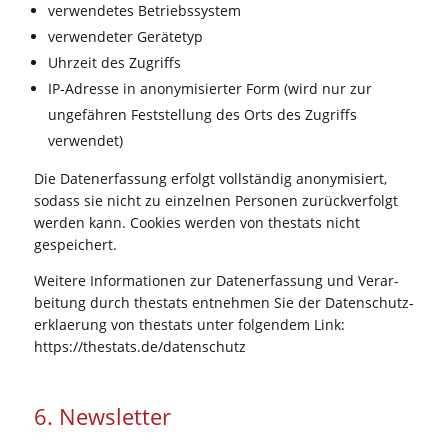
ver­wen­de­tes Betriebssystem
ver­wen­de­ter Gerätetyp
Uhr­zeit des Zugriffs
IP-Adres­se in anony­mi­sier­ter Form (wird nur zur
unge­fäh­ren Fest­stel­lung des Orts des Zugriffs
verwendet)
Die Daten­er­fas­sung erfolgt voll­stän­dig anony­mi­siert,
sodass sie nicht zu ein­zel­nen Per­so­nen zurück­ver­folgt
wer­den kann. Coo­kies wer­den von the­stats nicht
gespeichert.
Wei­te­re Infor­ma­tio­nen zur Daten­er­fas­sung und Ver­ar­
bei­tung durch the­stats ent­neh­men Sie der Daten­schutz­
er­klae­rung von the­stats unter fol­gen­dem Link:
https://thestats.de/datenschutz
6. News­let­ter