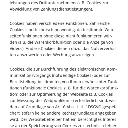
leis­tun­gen des Dritt­un­ter­neh­mens (z.B. Coo­kies zur
Abwick­lung von Zahlungsdienstleistungen).
Coo­kies haben ver­schie­de­ne Funk­tio­nen. Zahl­rei­che
Coo­kies sind tech­nisch not­wen­dig, da bestimm­te Web­
sei­ten­funk­tio­nen ohne die­se nicht funk­tio­nie­ren wür­
den (z.B. die Waren­korb­funk­ti­on oder die Anzei­ge von
Vide­os). Ande­re Coo­kies die­nen dazu, das Nut­zer­ver­hal­
ten aus­zu­wer­ten oder Wer­bung anzuzeigen.
Coo­kies, die zur Durch­füh­rung des elek­tro­ni­schen Kom­
mu­ni­ka­ti­ons­vor­gangs (not­wen­di­ge Coo­kies) oder zur
Bereit­stel­lung bestimm­ter, von Ihnen erwünsch­ter Funk­
tio­nen (funk­tio­na­le Coo­kies, z. B. für die Waren­korb­funk­
ti­on) oder zur Opti­mie­rung der Web­sei­te (z.B. Coo­kies
zur Mes­sung des Web­pu­bli­kums) erfor­der­lich sind, wer­
den auf Grund­la­ge von Art. 6 Abs. 1 lit. f DSGVO gespei­
chert, sofern kei­ne ande­re Rechts­grund­la­ge ange­ge­ben
wird. Der Web­site­be­trei­ber hat ein berech­tig­tes Inter­es­
se an der Spei­che­rung von Coo­kies zur tech­nisch feh­ler­