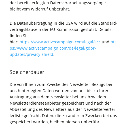
der bereits erfolg­ten Daten­ver­ar­bei­tungs­vor­gän­ge
bleibt vom Wider­ruf unberührt.
Die Daten­über­tra­gung in die USA wird auf die Stan­dard­
ver­trags­klau­seln der EU-Kom­mis­si­on gestützt. Details
fin­den Sie
hier:
https://www.activecampaign.com/legal/scc
und
htt
ps://www.activecampaign.com/de/legal/gdpr-
updates/privacy-shield
.
Spei­cher­dau­er
Die von Ihnen zum Zwe­cke des News­let­ter-Bezugs bei
uns hin­ter­leg­ten Daten wer­den von uns bis zu Ihrer
Aus­tra­gung aus dem News­let­ter bei uns bzw. dem
News­let­ter­diens­te­an­bie­ter gespei­chert und nach der
Abbe­stel­lung des News­let­ters aus der News­let­ter­ver­tei­
ler­lis­te gelöscht. Daten, die zu ande­ren Zwe­cken bei uns
gespei­chert wur­den, blei­ben hier­von unberührt.