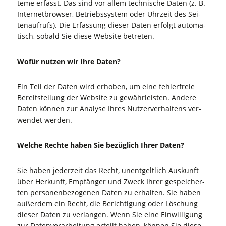
te­me erfasst. Das sind vor allem tech­ni­sche Daten (z. B.
Inter­net­brow­ser, Betriebs­sys­tem oder Uhr­zeit des Sei­
ten­auf­rufs). Die Erfas­sung die­ser Daten erfolgt auto­ma­
tisch, sobald Sie die­se Web­site betreten.
Wofür nut­zen wir Ihre Daten?
Ein Teil der Daten wird erho­ben, um eine feh­ler­freie
Bereit­stel­lung der Web­site zu gewähr­leis­ten. Ande­re
Daten kön­nen zur Ana­ly­se Ihres Nut­zer­ver­hal­tens ver­
wen­det werden.
Wel­che Rech­te haben Sie bezüg­lich Ihrer Daten?
Sie haben jeder­zeit das Recht, unent­gelt­lich Aus­kunft
über Her­kunft, Emp­fän­ger und Zweck Ihrer gespei­cher­
ten per­so­nen­be­zo­ge­nen Daten zu erhal­ten. Sie haben
außer­dem ein Recht, die Berich­ti­gung oder Löschung
die­ser Daten zu ver­lan­gen. Wenn Sie eine Ein­wil­li­gung
zur Daten­ver­ar­bei­tung erteilt haben, kön­nen Sie die­se