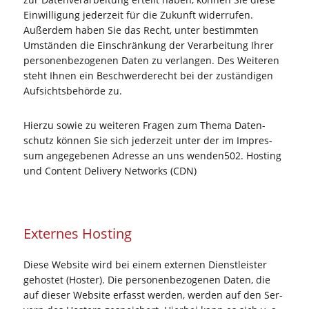
Ein­wil­li­gung jeder­zeit für die Zukunft wider­ru­fen.
Außer­dem haben Sie das Recht, unter bestimm­ten
Umstän­den die Ein­schrän­kung der Ver­ar­bei­tung Ihrer
per­so­nen­be­zo­ge­nen Daten zu ver­lan­gen. Des Wei­te­ren
steht Ihnen ein Beschwer­de­recht bei der zustän­di­gen
Auf­sichts­be­hör­de zu.
Hier­zu sowie zu wei­te­ren Fra­gen zum The­ma Daten­
schutz kön­nen Sie sich jeder­zeit unter der im Impres­
sum ange­ge­be­nen Adres­se an uns wenden502. Hos­ting
und Con­tent Deli­very Net­works (CDN)
Exter­nes Hosting
Die­se Web­site wird bei einem exter­nen Dienst­leis­ter
gehos­tet (Hos­ter). Die per­so­nen­be­zo­ge­nen Daten, die
auf die­ser Web­site erfasst wer­den, wer­den auf den Ser­