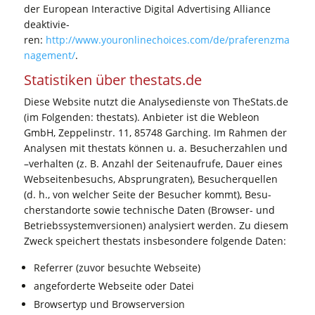
der Euro­pean Inter­ac­ti­ve Digi­tal Adver­ti­sing Alli­ance
deak­ti­vie­
ren:
http://www.youronlinechoices.com/de/praferenzma
nagement/
.
Sta­tis­ti­ken über thestats.de
Die­se Web­site nutzt die Ana­ly­se­diens­te von TheStats.de
(im Fol­gen­den: the­stats). Anbie­ter ist die Web­le­on
GmbH, Zep­pe­lin­str. 11, 85748 Gar­ching. Im Rah­men der
Ana­ly­sen mit the­stats kön­nen u. a. Besu­cher­zah­len und
–ver­hal­ten (z. B. Anzahl der Sei­ten­auf­ru­fe, Dau­er eines
Web­sei­ten­be­suchs, Absprungra­ten), Besu­cher­quel­len
(d. h., von wel­cher Sei­te der Besu­cher kommt), Besu­
cher­stand­or­te sowie tech­ni­sche Daten (Brow­ser- und
Betriebs­sys­tem­ver­sio­nen) ana­ly­siert wer­den. Zu die­sem
Zweck spei­chert the­stats ins­be­son­de­re fol­gen­de Daten:
Refer­rer (zuvor besuch­te Webseite)
ange­for­der­te Web­sei­te oder Datei
Brow­ser­typ und Browserversion