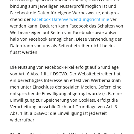
bin­dung zum jewei­li­gen Nut­zer­pro­fil mög­lich ist und
Face­book die Daten für eige­ne Wer­be­zwe­cke, ent­spre­
chend der
Face­book-Daten­ver­wen­dungs­richt­li­nie
ver­
wen­den kann. Dadurch kann Face­book das Schal­ten von
Wer­be­an­zei­gen auf Sei­ten von Face­book sowie außer­
halb von Face­book ermög­li­chen. Die­se Ver­wen­dung der
Daten kann von uns als Sei­ten­be­trei­ber nicht beein­
flusst werden.
Die Nut­zung von Face­book-Pixel erfolgt auf Grund­la­ge
von Art. 6 Abs. 1 lit. f DSGVO. Der Web­site­be­trei­ber hat
ein berech­tig­tes Inter­es­se an effek­ti­ven Wer­be­maß­nah­
men unter Ein­schluss der sozia­len Medi­en. Sofern eine
ent­spre­chen­de Ein­wil­li­gung abge­fragt wur­de (z. B. eine
Ein­wil­li­gung zur Spei­che­rung von Coo­kies), erfolgt die
Ver­ar­bei­tung aus­schließ­lich auf Grund­la­ge von Art. 6
Abs. 1 lit. a DSGVO; die Ein­wil­li­gung ist jeder­zeit
widerrufbar.