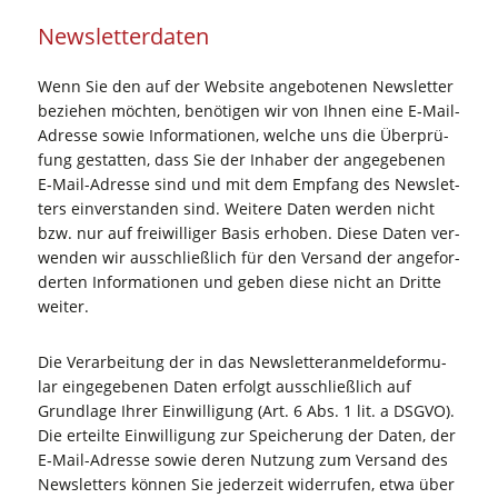
News­let­ter­da­ten
Wenn Sie den auf der Web­site ange­bo­te­nen News­let­ter
bezie­hen möch­ten, benö­ti­gen wir von Ihnen eine E‑Mail-
Adres­se sowie Infor­ma­tio­nen, wel­che uns die Über­prü­
fung gestat­ten, dass Sie der Inha­ber der ange­ge­be­nen
E‑Mail-Adres­se sind und mit dem Emp­fang des News­let­
ters ein­ver­stan­den sind. Wei­te­re Daten wer­den nicht
bzw. nur auf frei­wil­li­ger Basis erho­ben. Die­se Daten ver­
wen­den wir aus­schließ­lich für den Ver­sand der ange­for­
der­ten Infor­ma­tio­nen und geben die­se nicht an Drit­te
weiter.
Die Ver­ar­bei­tung der in das News­let­ter­an­mel­de­for­mu­
lar ein­ge­ge­be­nen Daten erfolgt aus­schließ­lich auf
Grund­la­ge Ihrer Ein­wil­li­gung (Art. 6 Abs. 1 lit. a DSGVO).
Die erteil­te Ein­wil­li­gung zur Spei­che­rung der Daten, der
E‑Mail-Adres­se sowie deren Nut­zung zum Ver­sand des
News­let­ters kön­nen Sie jeder­zeit wider­ru­fen, etwa über