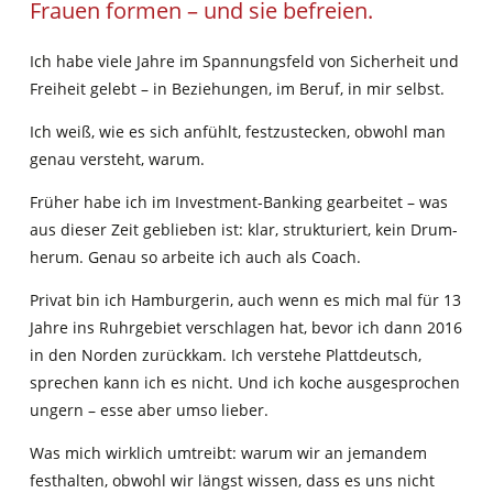
Frau­en for­men – und sie befreien.
Ich habe vie­le Jah­re im Span­nungs­feld von Sicher­heit und
Frei­heit gelebt – in Bezie­hun­gen, im Beruf, in mir selbst.
Ich weiß, wie es sich anfühlt, fest­zu­ste­cken, obwohl man
genau ver­steht, warum.
Frü­her habe ich im Invest­ment-Ban­king gear­bei­tet – was
aus die­ser Zeit geblie­ben ist: klar, struk­tu­riert, kein Drum­
her­um. Genau so arbei­te ich auch als Coach.
Pri­vat bin ich Ham­bur­ge­rin, auch wenn es mich mal für 13
Jah­re ins Ruhr­ge­biet ver­schla­gen hat, bevor ich dann 2016
in den Nor­den zurück­kam. Ich ver­ste­he Platt­deutsch,
spre­chen kann ich es nicht. Und ich koche aus­ge­spro­chen
ungern – esse aber umso lieber.
Was mich wirk­lich umtreibt: war­um wir an jeman­dem
fest­hal­ten, obwohl wir längst wis­sen, dass es uns nicht