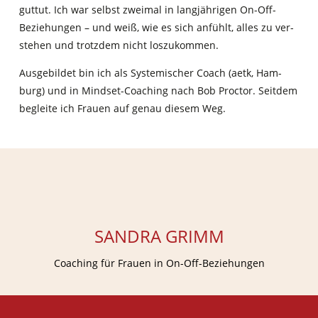
gut­tut. Ich war selbst zwei­mal in lang­jäh­ri­gen On-Off-
Bezie­hun­gen – und weiß, wie es sich anfühlt, alles zu ver­
ste­hen und trotz­dem nicht loszukommen.
Aus­ge­bil­det bin ich als Sys­te­mi­scher Coach (aetk, Ham­
burg) und in Mind­set-Coa­ching nach Bob Proc­tor. Seit­dem
beglei­te ich Frau­en auf genau die­sem Weg.
SAN­DRA GRIMM
Coa­ching für Frau­en in On-Off-Beziehungen