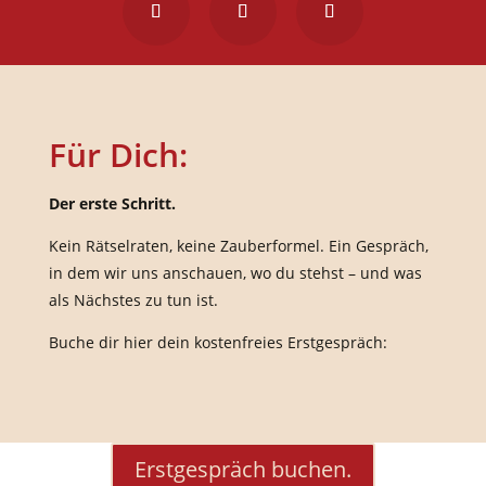
Für Dich:
Der ers­te Schritt.
Kein Rät­sel­ra­ten, kei­ne Zau­ber­for­mel. Ein Gespräch,
in dem wir uns anschau­en, wo du stehst – und was
als Nächs­tes zu tun ist.
Buche dir hier dein kos­ten­frei­es Erstgespräch:
Erst­ge­spräch buchen.