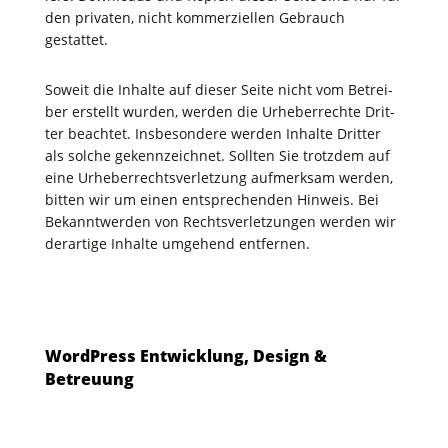
den pri­va­ten, nicht kom­mer­zi­el­len Gebrauch
gestattet.
Soweit die Inhal­te auf die­ser Sei­te nicht vom Betrei­
ber erstellt wur­den, wer­den die Urhe­ber­rech­te Drit­
ter beach­tet. Ins­be­son­de­re wer­den Inhal­te Drit­ter
als sol­che gekenn­zeich­net. Soll­ten Sie trotz­dem auf
eine Urhe­ber­rechts­ver­let­zung auf­merk­sam wer­den,
bit­ten wir um einen ent­spre­chen­den Hin­weis. Bei
Bekannt­wer­den von Rechts­ver­let­zun­gen wer­den wir
der­ar­ti­ge Inhal­te umge­hend entfernen.
Word­Press Ent­wick­lung, Design &
Betreuung