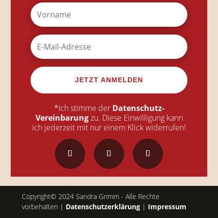
JETZT ANMELDEN
*Ich stimme der
Datenschutz-
Vereinbarung
zu. Diese Einwilligung kann
ich jederzeit mit nur einem Klick widerrufen!
Copyright© 2024 Sandra Grimm - Alle Rechte
vorbehalten |
Datenschutzerklärung
|
Impressum