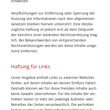
hinweisen.
Ver­pflich­tun­gen zur Ent­fer­nung oder Sper­rung der
Nut­zung von Infor­ma­tio­nen nach den all­ge­mei­nen
Geset­zen blei­ben hier­von unbe­rührt. Eine dies­be­
züg­li­che Haf­tung ist jedoch erst ab dem Zeit­punkt
der Kennt­nis einer kon­kre­ten Rechts­ver­let­zung mög­
lich. Bei Bekannt­wer­den von ent­spre­chen­den
Rechts­ver­let­zun­gen wer­den wir die­se Inhal­te umge­
hend entfernen.
Haf­tung für Links
Unser Ange­bot ent­hält Links zu exter­nen Web­sites
Drit­ter, auf deren Inhal­te wir kei­nen Ein­fluss haben.
Des­halb kön­nen wir für die­se frem­den Inhal­te auch
kei­ne Gewähr über­neh­men. Für die Inhal­te der ver­
link­ten Sei­ten ist stets der jewei­li­ge Anbie­ter oder
Betrei­ber der Sei­ten ver­ant­wort­lich. Die ver­link­ten
Sei­ten wur­den zum Zeit­punkt der Ver­lin­kung auf