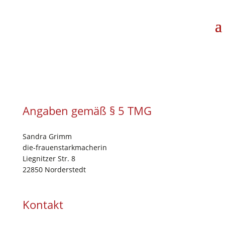
Anga­ben gemäß § 5 TMG
San­dra Grimm
die-frau­en­stark­ma­che­rin
Lie­gnit­zer Str. 8
22850 Nor­der­stedt
Kon­takt