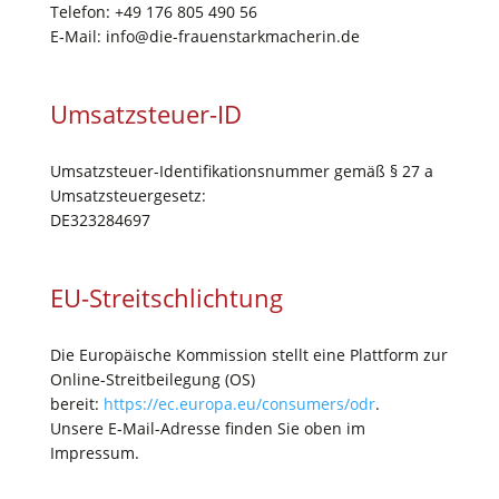
Tele­fon: +49 176 805 490 56
E‑Mail: info@die-frauenstarkmacherin.de
Umsatz­steu­er-ID
Umsatz­steu­er-Iden­ti­fi­ka­ti­ons­num­mer gemäß § 27 a
Umsatz­steu­er­ge­setz:
DE323284697
EU-Streit­schlich­tung
Die Euro­päi­sche Kom­mis­si­on stellt eine Platt­form zur
Online-Streit­bei­le­gung (OS)
bereit:
https://ec.europa.eu/consumers/odr
.
Unse­re E‑Mail-Adres­se fin­den Sie oben im
Impressum.