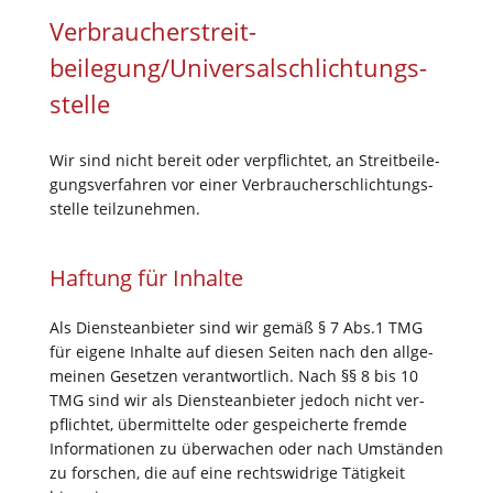
Verbraucher­streit­
beilegung/Universal­schlichtungs­
stelle
Wir sind nicht bereit oder ver­pflich­tet, an Streit­bei­le­
gungs­ver­fah­ren vor einer Ver­brau­cher­schlich­tungs­
stel­le teilzunehmen.
Haf­tung für Inhalte
Als Diens­te­an­bie­ter sind wir gemäß § 7 Abs.1 TMG
für eige­ne Inhal­te auf die­sen Sei­ten nach den all­ge­
mei­nen Geset­zen ver­ant­wort­lich. Nach §§ 8 bis 10
TMG sind wir als Diens­te­an­bie­ter jedoch nicht ver­
pflich­tet, über­mit­tel­te oder gespei­cher­te frem­de
Infor­ma­tio­nen zu über­wa­chen oder nach Umstän­den
zu for­schen, die auf eine rechts­wid­ri­ge Tätig­keit