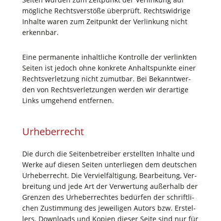
mög­li­che Rechts­ver­stö­ße über­prüft. Rechts­wid­ri­ge
Inhal­te waren zum Zeit­punkt der Ver­lin­kung nicht
erkennbar.
Eine per­ma­nen­te inhalt­li­che Kon­trol­le der ver­link­ten
Sei­ten ist jedoch ohne kon­kre­te Anhalts­punk­te einer
Rechts­ver­let­zung nicht zumut­bar. Bei Bekannt­wer­
den von Rechts­ver­let­zun­gen wer­den wir der­ar­ti­ge
Links umge­hend entfernen.
Urhe­ber­recht
Die durch die Sei­ten­be­trei­ber erstell­ten Inhal­te und
Wer­ke auf die­sen Sei­ten unter­lie­gen dem deut­schen
Urhe­ber­recht. Die Ver­viel­fäl­ti­gung, Bear­bei­tung, Ver­
brei­tung und jede Art der Ver­wer­tung außer­halb der
Gren­zen des Urhe­ber­rech­tes bedür­fen der schrift­li­
chen Zustim­mung des jewei­li­gen Autors bzw. Erstel­
lers. Down­loads und Kopien die­ser Sei­te sind nur für