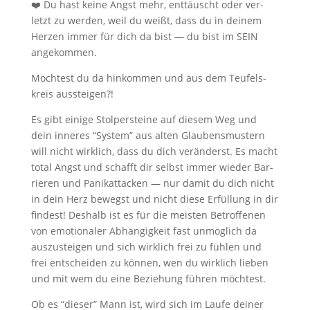
❤️ Du hast kei­ne Angst mehr, ent­täuscht oder ver­
letzt zu wer­den, weil du weißt, dass du in dei­nem
Her­zen immer für dich da bist — du bist im SEIN
angekommen.
Möch­test du da hin­kom­men und aus dem Teu­fels­
kreis aussteigen?!
Es gibt eini­ge Stol­per­stei­ne auf die­sem Weg und
dein inne­res “Sys­tem” aus alten Glau­bens­mus­tern
will nicht wirk­lich, dass du dich ver­än­derst. Es macht
total Angst und schafft dir selbst immer wie­der Bar­
rie­ren und Panik­at­ta­cken — nur damit du dich nicht
in dein Herz bewegst und nicht die­se Erfül­lung in dir
fin­dest! Des­halb ist es für die meis­ten Betrof­fe­nen
von emo­tio­na­ler Abhän­gig­keit fast unmög­lich da
aus­zu­stei­gen und sich wirk­lich frei zu füh­len und
frei ent­schei­den zu kön­nen, wen du wirk­lich lie­ben
und mit wem du eine Bezie­hung füh­ren möchtest.
Ob es “die­ser” Mann ist, wird sich im Lau­fe dei­ner