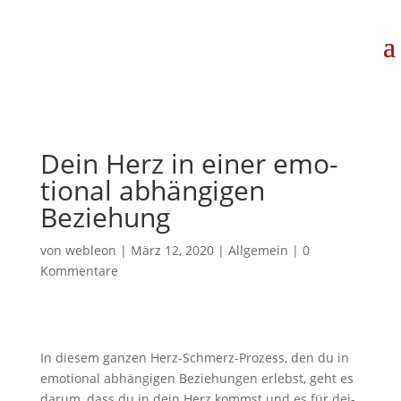
Dein Herz in einer emo­
tio­nal abhän­gi­gen
Beziehung
von
webleon
|
März 12, 2020
|
Allgemein
|
0
Kommentare
In die­sem gan­zen Herz-Schmerz-Pro­zess, den du in
emo­tio­nal abhän­gi­gen Bezie­hun­gen erlebst, geht es
dar­um, dass du in dein Herz kommst und es für dei­