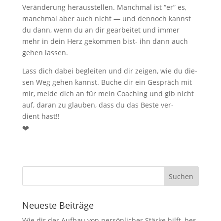
Ver­än­de­rung her­aus­stel­len. Manch­mal ist “er” es,
manch­mal aber auch nicht — und den­noch kannst
du dann, wenn du an dir gear­bei­tet und immer
mehr in dein Herz gekom­men bist- ihn dann auch
gehen lassen.
Lass dich dabei beglei­ten und dir zei­gen, wie du die­
sen Weg gehen kannst. Buche dir ein Gespräch mit
mir, mel­de dich an für mein Coa­ching und gib nicht
auf, dar­an zu glau­ben, dass du das Bes­te ver­
dient hast!!
❤️
Neu­es­te Beiträge
Wie dir der Auf­bau von per­sön­li­cher Stär­ke hilft, bes­