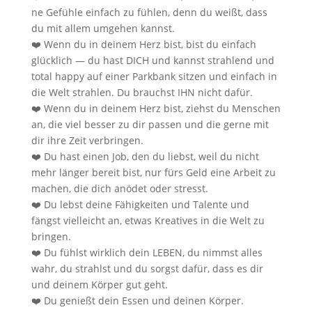
ne Gefüh­le ein­fach zu füh­len, denn du weißt, dass
du mit allem umge­hen kannst.
❤️ Wenn du in dei­nem Herz bist, bist du ein­fach
glück­lich — du hast DICH und kannst strah­lend und
total hap­py auf einer Park­bank sit­zen und ein­fach in
die Welt strah­len. Du brauchst IHN nicht dafür.
❤️ Wenn du in dei­nem Herz bist, ziehst du Men­schen
an, die viel bes­ser zu dir pas­sen und die ger­ne mit
dir ihre Zeit verbringen.
❤️ Du hast einen Job, den du liebst, weil du nicht
mehr län­ger bereit bist, nur fürs Geld eine Arbeit zu
machen, die dich anödet oder stresst.
❤️ Du lebst dei­ne Fähig­kei­ten und Talen­te und
fängst viel­leicht an, etwas Krea­ti­ves in die Welt zu
bringen.
❤️ Du fühlst wirk­lich dein LEBEN, du nimmst alles
wahr, du strahlst und du sorgst dafür, dass es dir
und dei­nem Kör­per gut geht.
❤️ Du genießt dein Essen und dei­nen Körper.