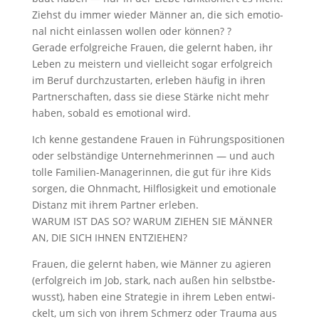
Ziehst du immer wie­der Män­ner an, die sich emo­tio­
nal nicht ein­las­sen wol­len oder können? ?
Gera­de erfolg­rei­che Frau­en, die gelernt haben, ihr
Leben zu meis­tern und viel­leicht sogar erfolg­reich
im Beruf durch­zu­star­ten, erle­ben häu­fig in ihren
Part­ner­schaf­ten, dass sie die­se Stär­ke nicht mehr
haben, sobald es emo­tio­nal wird.
Ich ken­ne gestan­de­ne Frau­en in Füh­rungs­po­si­tio­nen
oder selb­stän­di­ge Unter­neh­me­rin­nen — und auch
tol­le Fami­li­en-Mana­ge­rin­nen, die gut für ihre Kids
sor­gen, die Ohn­macht, Hilf­lo­sig­keit und emo­tio­na­le
Distanz mit ihrem Part­ner erleben.
WAR­UM IST DAS SO? WAR­UM ZIE­HEN SIE MÄN­NER
AN, DIE SICH IHNEN ENTZIEHEN?
Frau­en, die gelernt haben, wie Män­ner zu agie­ren
(erfolg­reich im Job, stark, nach außen hin selbst­be­
wusst), haben eine Stra­te­gie in ihrem Leben ent­wi­
ckelt, um sich von ihrem Schmerz oder Trau­ma aus