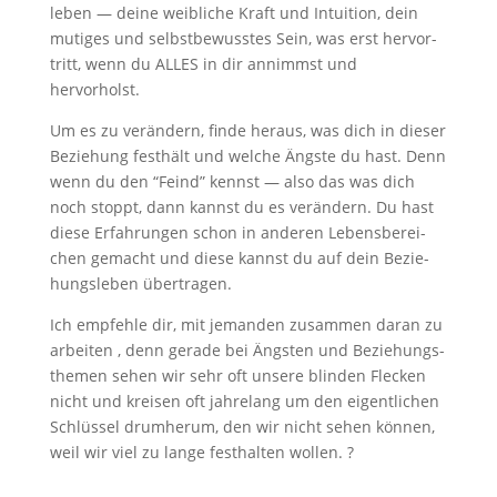
leben — dei­ne weib­li­che Kraft und Intui­ti­on, dein
muti­ges und selbst­be­wuss­tes Sein, was erst her­vor­
tritt, wenn du ALLES in dir annimmst und
hervorholst.
Um es zu ver­än­dern, fin­de her­aus, was dich in die­ser
Bezie­hung fest­hält und wel­che Ängs­te du hast. Denn
wenn du den “Feind” kennst — also das was dich
noch stoppt, dann kannst du es ver­än­dern. Du hast
die­se Erfah­run­gen schon in ande­ren Lebens­be­rei­
chen gemacht und die­se kannst du auf dein Bezie­
hungs­le­ben übertragen.
Ich emp­feh­le dir, mit jeman­den zusam­men dar­an zu
arbei­ten , denn gera­de bei Ängs­ten und Bezie­hungs­
the­men sehen wir sehr oft unse­re blin­den Fle­cken
nicht und krei­sen oft jah­re­lang um den eigent­li­chen
Schlüs­sel drum­her­um, den wir nicht sehen kön­nen,
weil wir viel zu lan­ge fest­hal­ten wollen. ?