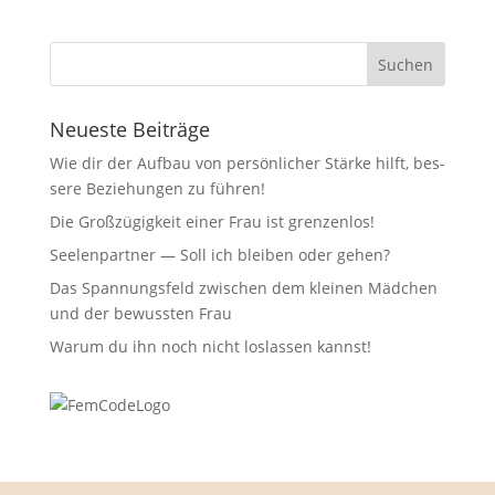
Neu­es­te Beiträge
Wie dir der Auf­bau von per­sön­li­cher Stär­ke hilft, bes­
se­re Bezie­hun­gen zu führen!
Die Groß­zü­gig­keit einer Frau ist grenzenlos!
See­len­part­ner — Soll ich blei­ben oder gehen?
Das Span­nungs­feld zwi­schen dem klei­nen Mäd­chen
und der bewuss­ten Frau
War­um du ihn noch nicht los­las­sen kannst!