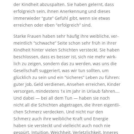
der Kind­heit abzu­spal­ten. Sie haben gelernt, dass
erfolg­reich sein, ihnen Aner­ken­nung und die­ses
immer­wie­der “gute” Gefühl gibt, wenn sie etwas
errei­chen oder eben “erfolg­reich” sind.
Star­ke Frau­en haben sehr häu­fig ihre weib­li­che, ver­
meint­lich “schwa­che” Sei­te schon sehr früh in ihrer
Kind­heit hin­ter vie­len Schich­ten ver­steckt. Sie haben
beschlos­sen, dass es bes­ser ist, sich nie mehr wirk­
lich zu zei­gen, son­dern das zu wer­den, was uns die
Gesell­schaft sug­ge­riert, was wir tun soll­ten, um
glück­lich zu sein und ein “siche­res” Leben zu füh­ren:
guter Job, Geld ver­die­nen, Anse­hen errei­chen, Kin­der
ver­sor­gen, min­des­tens 1x im Jahr in Urlaub fahren….
Und dabei — bei all dem Tun — haben sie noch
nicht all die Schich­ten abge­tra­gen, die ihren eigent­li­
chen Schmerz ver­de­cken. Und nicht nur den
Schmerz auch ihre weib­li­che Kraft und Ener­gie
haben sie ver­steckt und viel­leicht auch noch nie
gespürt. Intui­ti­on, Weich­heit, Ver­letz­lich­keit, Inne­res