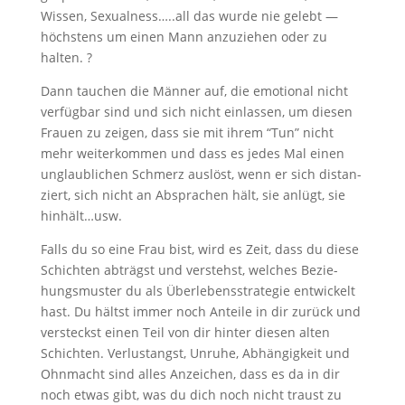
Wis­sen, Sexualness…..all das wur­de nie gelebt —
höchs­tens um einen Mann anzu­zie­hen oder zu
halten. ?
Dann tau­chen die Män­ner auf, die emo­tio­nal nicht
ver­füg­bar sind und sich nicht ein­las­sen, um die­sen
Frau­en zu zei­gen, dass sie mit ihrem “Tun” nicht
mehr wei­ter­kom­men und dass es jedes Mal einen
unglaub­li­chen Schmerz aus­löst, wenn er sich distan­
ziert, sich nicht an Abspra­chen hält, sie anlügt, sie
hinhält…usw.
Falls du so eine Frau bist, wird es Zeit, dass du die­se
Schich­ten abträgst und ver­stehst, wel­ches Bezie­
hungs­mus­ter du als Über­le­bens­stra­te­gie ent­wi­ckelt
hast. Du hältst immer noch Antei­le in dir zurück und
ver­steckst einen Teil von dir hin­ter die­sen alten
Schich­ten. Ver­lust­angst, Unru­he, Abhän­gig­keit und
Ohn­macht sind alles Anzei­chen, dass es da in dir
noch etwas gibt, was du dich noch nicht traust zu