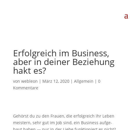
Erfolg­reich im Busi­ness,
aber in dei­ner Bezie­hung
hakt es?
von
webleon
|
März 12, 2020
|
Allgemein
|
0
Kommentare
Gehörst du zu den Frau­en, die erfolg­reich ihr Leben
meis­tern, sehr gut im Job sind, ein Busi­ness auf­ge­
baut haben — nur in der Lie­be funk­tio­niert es nicht?